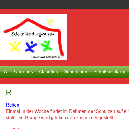
∆
Über uns
Aktuelles
Schulleben
Schulsozialarbeit
R
Reiten
Einmal in der Woche findet im Rahmen der Schulzeit auf ei
statt. Die Gruppe wird jährlich neu zusammengestellt.