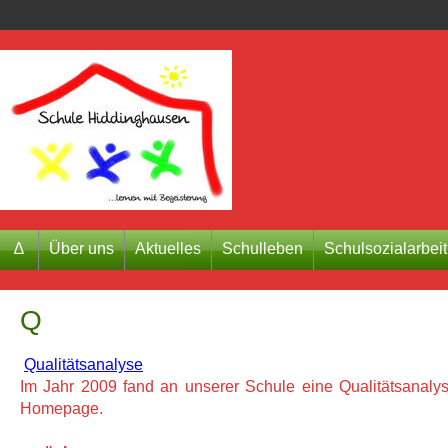
∆
Über uns
Aktuelles
Schulleben
Schulsozialarbeit
Q
Qualitätsanalyse
Im Jahr 2009 fand an unserer Schule eine Qualitätsanalyse
Homepage.