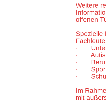
Weitere r
Informati
offenen Tü
Spezielle
Fachleute
· Unters
· Autis
· Berufs
· Spor
· Schuls
Im Rahmen
mit außer