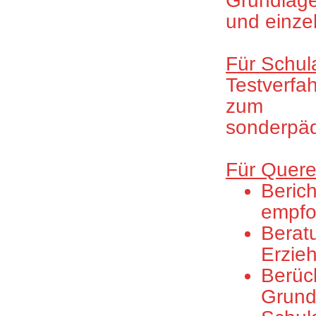
Grundlag
und einze
Für Schul
Testverf
zum AO
sonderpäd
Für Quere
Berich
empfo
Berat
Erzie
Berück
Grund