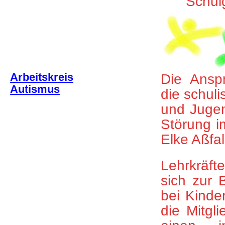
Schul
Arbeitskreis
Die Anspr
Autismus
die schul
und Jugen
Störung i
Elke Aßfal
Lehrkräft
sich zur 
bei Kinde
die Mitgl