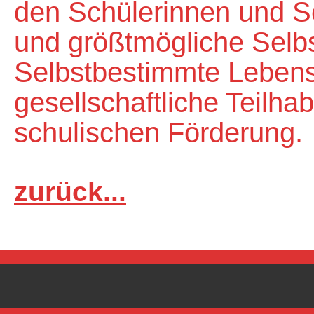
den Schülerinnen und Sc
und größtmögliche Selbs
Selbstbestimmte Lebens
gesellschaftliche Teilhab
schulischen Förderung.
zurück...